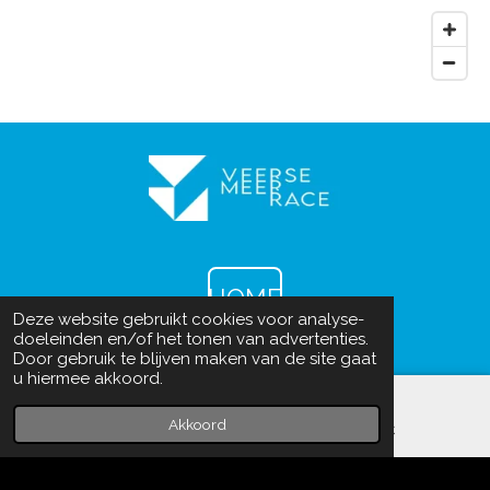
HOME
Deze website gebruikt cookies voor analyse-
doeleinden en/of het tonen van advertenties.
Door gebruik te blijven maken van de site gaat
u hiermee akkoord.
F
I
Akkoord
E-mailadres
Facebook
a
n
c
s
e
t