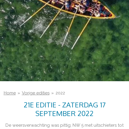
Home
»
Vorige edities
»
2022
21E EDITIE - ZATERDAG 17
SEPTEMBER 2022
De weersverwachting was pittig; NW 5 met uitschieters tot