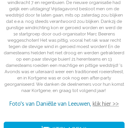
windkracht 7 en regenbuien. De nieuwe organisatie had
gelijk een uitdaging! Vrijdagavond besloot men om de
wedstrijd door te laten gaan, mits op zaterdag zou blijken
dat e.e.a. nog steeds verantwoord zou blijken. Dankzij de
gunstige windrichting kon er geroeid worden en werd de
1e startgroep door oud-organisator Marc Beerens
weggeschoten! Het was pittig, vooral het rak waar recht
tegen de stevige wind in geroeid moest worden! En de
damesteams hielden het niet droog en werden getrakteerd
op een paar stevige buien! 21 herenteams en 13
damesteams roeiden een machtige en pittige wedstrijd! 's
Avonds was er uiteraard weer een traditioneel roeiersfeest,
en in Kortgene was er ook nog een after-party
georganiseerd. We danken de deelnemers voor hun komst
naar Kortgene, en graag tot volgend jaar!
Foto's van Daniëlle van Leeuwen,
klik hier >>